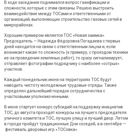
В ходе заседания поднимался вопрос газификации и
сложности, которые с этим связаны. Решено выстроить
взаимодействие между ТОСами и ответственными от
организаций, выполняющих строительство газовых сетей в
микрорайонах.
Хорошим примером является ТОС «Новая заимка».
Председатель — Надежда Фёдоровна Погадаева с первых
дней находится на связи с ответственным лицом и, если
возникает какая-то сложность (к примеру, с проездом техники
из-за проведения земляных работ), то сразу сигнализирует,
отправляет фотографии подрядчику с наиболее «острых»
участков.
Каждый понедельник июня на территориях ТОС будут
наводить чистоту молодежные трудовые отряды. Также
определен дальнейший порядок сотрудничества с
участковыми уполномоченными.
В июне стартует конкурс субсидий на поддержку инициатив
ТОС, до августа проходят конкурсы на лучшего председателя
уличного комитета и ТОС, лучшую улицу и лучший двор. Летом
в городе пройдут традиционные Дни соседей, а в сентябре —
фестиваль дворовых игр «ТОСовка».