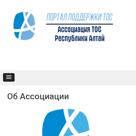
Промотать
к
содержимому
Об Ассоциации