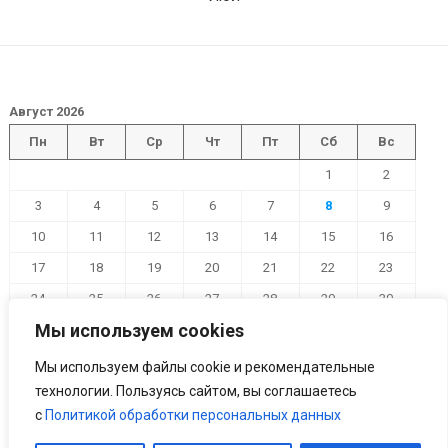
Август 2026
Пн
Вт
Ср
Чт
Пт
Сб
Вс
1
2
3
4
5
6
7
8
9
10
11
12
13
14
15
16
17
18
19
20
21
22
23
24
25
26
27
28
29
30
Мы используем cookies
31
« Июл
Мы используем файлы cookie и рекомендательные
технологии. Пользуясь сайтом, вы соглашаетесь
с
Политикой обработки персональных данных