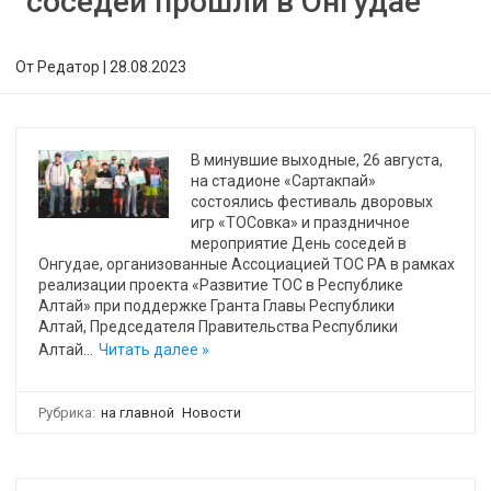
соседей прошли в Онгудае
От
Редатор
|
28.08.2023
В минувшие выходные, 26 августа,
на стадионе «Сартакпай»
состоялись фестиваль дворовых
игр «ТОСовка» и праздничное
мероприятие День соседей в
Онгудае, организованные Ассоциацией ТОС РА в рамках
реализации проекта «Развитие ТОС в Республике
Алтай» при поддержке Гранта Главы Республики
Алтай, Председателя Правительства Республики
Алтай…
Читать далее »
Рубрика:
на главной
Новости