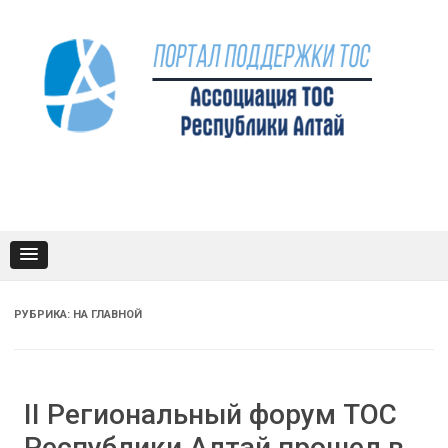
Промотать
к
содержимому
РУБРИКА:
НА ГЛАВНОЙ
II Региональный форум ТОС
Республики Алтай прошел в