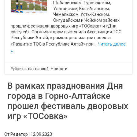
Шебалинском, Турочакском,
Улаганском, Кош-Агачском,
Чемальском, Усть-Канском,
Онгудайском и Чойском районах
прошли фестивали дворовых игр «ТОСовка» и «Дни
соседей». Организатором выступила Ассоциация ТОС
Республики Алтай, в рамках реализации проекта
«Развитие ТОС в Республике Алтай» при…
Читать далее
»
Рубрика:
на главной
Новости
В рамках празднования Дня
города в Горно-Алтайске
прошел фестиваль дворовых
игр «ТОСовка»
От
Редатор
|
12.09.2023