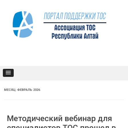
Промотать
к
содержимому
МЕСЯЦ:
ФЕВРАЛЬ 2026
Методический вебинар для
специалистов ТОС прошел в